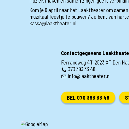
Muziek maken en samen zingen geeft verbinding 
Kom je 6 april naar het Laaktheater om samen
muzikaal feestje te bouwen? Je bent van hart
kassa@laaktheater.nl.
Contactgegevens Laaktheate
Ferrandweg 4T, 2523 XT Den Ha
070 393 33 48
info@laaktheater.nl
BEL 070 393 33 48
S