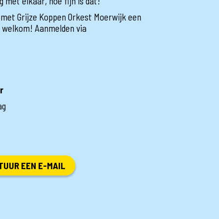
met elkaar, hoe fijn is dat!
 met Grijze Koppen Orkest Moerwijk een
e welkom! Aanmelden via
r
ag
TUUR EEN E-MAIL