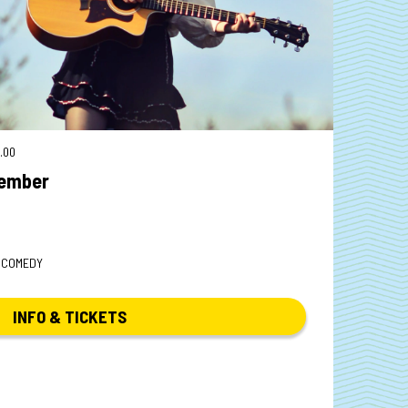
.00
tember
| COMEDY
INFO & TICKETS