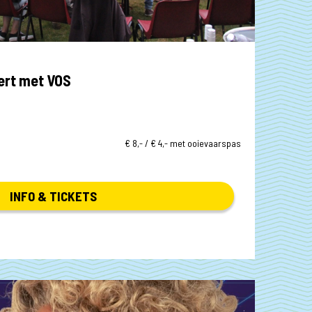
 14.30
rt met VOS
€ 8,- / € 4,- met ooievaarspas
INFO & TICKETS