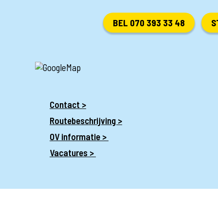
BEL 070 393 33 48
S
Contact >
Routebeschrijving >
OV informatie >
Vacatures >