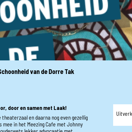
 Schoonheid van de Dorre Tak
or, door en samen met Laak!
Uitver
theaterzaal en daarna nog even gezellig
jes mee in het Meezing Cafe met Johnny
n ouderwets lekker advocaatje met