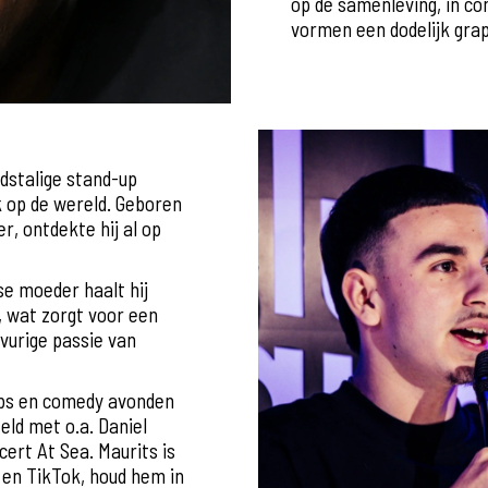
op de samenleving, in co
vormen een dodelijk gra
dstalige stand-up
k op de wereld. Geboren
r, ontdekte hij al op
e moeder haalt hij
d, wat zorgt voor een
vurige passie van
lubs en comedy avonden
eld met o.a. Daniel
cert At Sea. Maurits is
 en TikTok, houd hem in