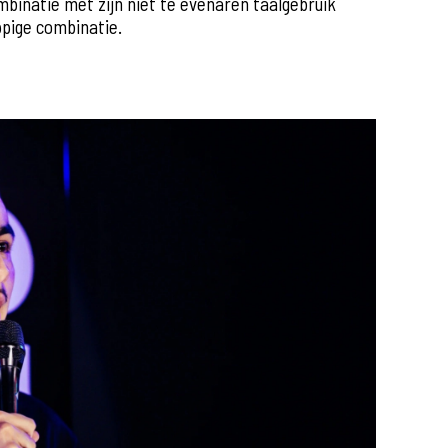
mbinatie met zijn niet te evenaren taalgebruik
ppige combinatie.