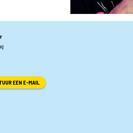
r
ag
TUUR EEN E-MAIL