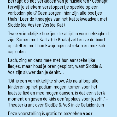
Betrapt op het verkleden van je huisdieren? Gesnapt
terwijl je stiekem verstoppertje speelde op een
verboden plek? Geen zorgen, hier zijn alle boefjes
thuis! Leer de kneepjes van het kattekwaadvak met
Slodde (de Vos) en Vos (de Kat).
Twee vriendelijke boefjes die altijd in voor gekkigheid
zijn. Samen met Katta (de Koala) zetten ze de buurt
op stelten met hun kwajongensstreken en muzikale
capriolen.
Lach, zing en dans mee met hun aanstekelijke
liedjes, maar houd je oren gespitst, want Slodde &
Vos zijn sluwer dan je denkt…
“Dit is een verrukkelijke show. Als na afloop alle
kinderen op het podium mogen komen voor het
laatste lied en mee mogen dansen, is dat een sterk
moment en geven de kids een ‘applaus voor jezelf’.” –
Theaterkrant over SlodDe & VoS in de Geluidentuin
Deze voorstelling is gratis te bezoeken
voor