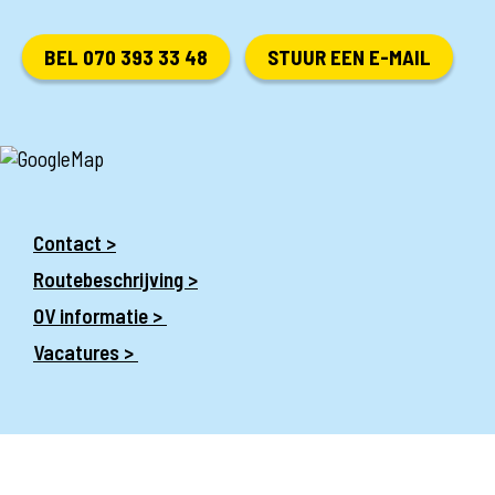
BEL 070 393 33 48
STUUR EEN E-MAIL
Contact >
Routebeschrijving >
OV informatie >
Vacatures >