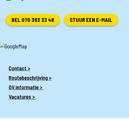
BEL 070 393 33 48
STUUR EEN E-MAIL
Contact >
Routebeschrijving >
OV informatie >
Vacatures >