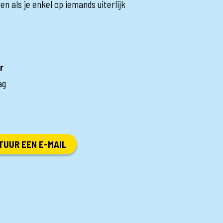
sen als je enkel op iemands uiterlijk
r
ag
TUUR EEN E-MAIL