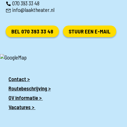
070 393 33 48
info@laaktheater.nl
BEL 070 393 33 48
STUUR EEN E-MAIL
Contact >
Routebeschrijving >
OV informatie >
Vacatures >