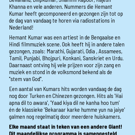
Khanna en vele anderen. Nummers die Hemant
Kumar heeft gecomponeerd en gezongen zijn tot op
de dag van vandaag te horen via radiostations in
Nederland!
Hemant Kumar was een artiest in de Bengaalse en
Hindi filmmuziek scene. Ook heeft hij in andere talen
gezongen, zoals: Marathi, Gujarati, Odia , Assamees,
Tamil, Punjabi, Bhojpuri, Konkani, Sanskriet en Urdu.
Daarnaast ontving hij vele prijzen voor zijn zang en
muziek en stond in de volksmond bekend als de
"stem van God".
Een aantal van Kumars hits worden vandaag de dag
nog door Turken en Chinezen gezongen. Hits als 'Hai
apna dil to awara', 'Yaad kiya dil ne kanha hoo tum'
én de klassieke 'Bekaraar karke humme yun na jaiye'
galmen nog regelmatig door meerdere huiskamers.
Elke maand staat in teken van een andere Giant!
Dit maandelijkse programma is samengesteld