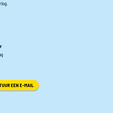
log.
r
ag
TUUR EEN E-MAIL