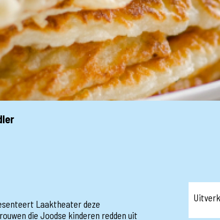
dler
Uitver
esenteert Laaktheater deze
vrouwen die Joodse kinderen redden uit