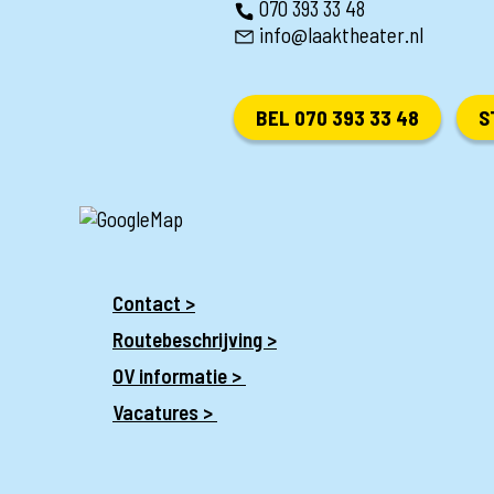
070 393 33 48
info@laaktheater.nl
BEL 070 393 33 48
S
Contact >
Routebeschrijving >
OV informatie >
Vacatures >