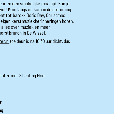
ur en een smakelijke maaltijd. Kun je
wel! Kom langs en kom in de stemming.
eat tot barok- Doris Day, Christmas
je eigen kerstmuziekherinneringen horen,
an alles over muziek en meer!
kerstbrunch in De Wissel.
er.nl
(de deur is na 10.30 uur dicht, dus
ater met Stichting Mooi.
r
ag