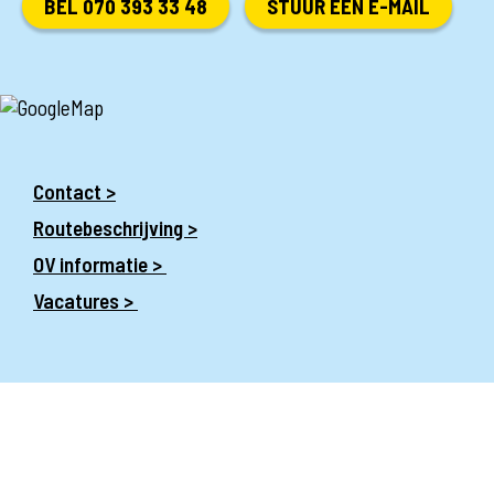
BEL 070 393 33 48
STUUR EEN E-MAIL
Contact >
Routebeschrijving >
OV informatie >
Vacatures >