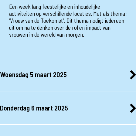
Een week lang feestelijke en inhoudelijke
activiteiten op verschillende locaties. Met als thema:
‘Vrouw van de Toekomst’. Dit thema nodigt iedereen
uit om na te denken over de rol en impact van
vrouwen in de wereld van morgen.
Woensdag 5 maart 2025
19:00
Laakse vrouwendagen: A Queen's Soul door Yuli Minguel
KOOP KAARTJE
Donderdag 6 maart 2025
19:00
Laakse Vrouwendagen: Stembevrijdingsworkshop met
Nienke Nasserian