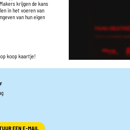
Makers krijgen de kans
len in het voeren van
rmgeven van hun eigen
nop koop kaartje!
r
ag
TUUR EEN E-MAIL