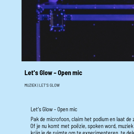
Let's Glow – Open mic
MUZIEK | LET'S GLOW
Let's Glow – Open mic
Pak de microfoon, claim het podium en laat de z
Of je nu komt met poëzie, spoken word, muziek
krijg je de ruimte om te experimenteren, te del