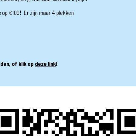
s op €100! Er zijn maar 4 plekken
l
den, of klik op
deze link
!