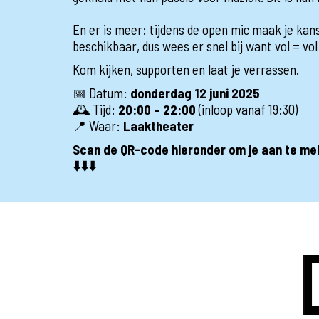
En er is meer: tijdens de open mic maak je kan
beschikbaar, dus wees er snel bij want vol = vo
Kom kijken, supporten en laat je verrassen.
📅 Datum:
donderdag
12 juni 2025
🕰️ Tijd:
20:00 – 22:00
(inloop vanaf 19:30)
📍 Waar:
Laaktheater
Scan de QR-code hieronder om je aan te mel
⬇️⬇️⬇️