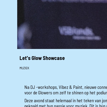
Let's Glow Showcase
MUZIEK
Na DJ -workshops, Vibez & Paint, nieuwe connec
voor de Glowers om zelf te shinen op het podiu
Deze avond staat helemaal in het teken van jo
geknald met hun passie voor muziek. Dit is hún m