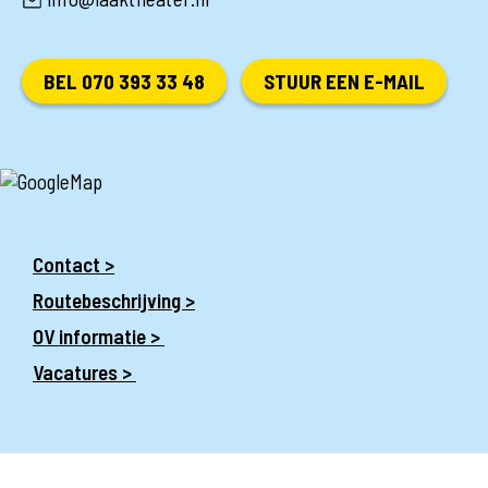
BEL 070 393 33 48
STUUR EEN E-MAIL
Contact >
Routebeschrijving >
OV informatie >
Vacatures >