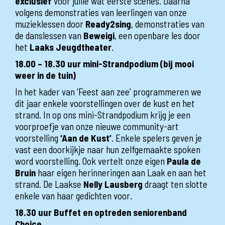
exclusief
voor jullie wat eerste scènes. Daarna
volgens demonstraties van leerlingen van onze
muzieklessen door
Ready2sing
, demonstraties van
de danslessen van
Beweigi
, een openbare les door
het
Laaks Jeugdtheater
.
18.00 – 18.30 uur mini-Strandpodium (bij mooi
weer in de tuin)
In het kader van ‘Feest aan zee’ programmeren we
dit jaar enkele voorstellingen over de kust en het
strand. In op ons mini-Strandpodium krijg je een
voorproefje van onze nieuwe community-art
voorstelling
‘Aan de Kust’
. Enkele spelers geven je
vast een doorkijkje naar hun zelfgemaakte spoken
word voorstelling. Ook vertelt onze eigen
Paula de
Bruin
haar eigen herinneringen aan Laak en aan het
strand. De Laakse
Nelly Lausberg
draagt ten slotte
enkele van haar gedichten voor.
18.30 uur Buffet en optreden seniorenband
Choice