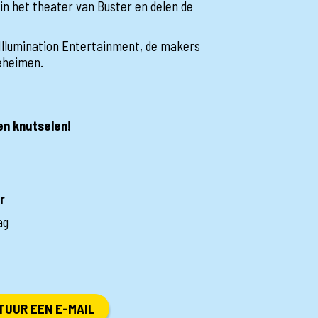
 in het theater van Buster en delen de
 Illumination Entertainment, de makers
geheimen.
en knutselen!
r
ag
TUUR EEN E-MAIL