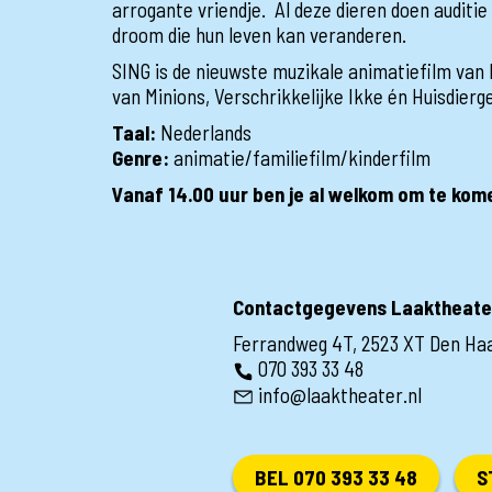
arrogante vriendje. Al deze dieren doen auditie
droom die hun leven kan veranderen.
SING is de nieuwste muzikale animatiefilm van
van Minions, Verschrikkelijke Ikke én Huisdier
Taal:
Nederlands
Genre:
animatie/familiefilm/kinderfilm
Vanaf 14.00 uur ben je al welkom om te kom
Contactgegevens Laaktheate
Ferrandweg 4T, 2523 XT Den Ha
070 393 33 48
info@laaktheater.nl
BEL 070 393 33 48
S