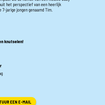
nuit het perspectief van een heerlijk
e 7-jarige jongen genaamd Tim.
en knutselen!
r
ag
TUUR EEN E-MAIL