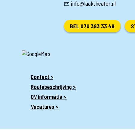
info@laaktheater.nl
BEL 070 393 33 48
S
Contact >
Routebeschrijving >
OV informatie >
Vacatures >