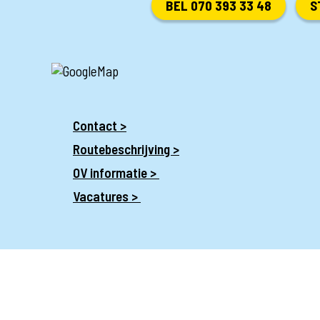
BEL 070 393 33 48
S
Contact >
Routebeschrijving >
OV informatie >
Vacatures >