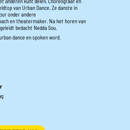
met anderen kunt delen. Choreograaf en
eldtop van Urban Dance. Ze danste in
oor onder andere
oach en theatermaker. Na het horen van
begeleidt bedacht Nedda Sou.
n urban dance en spoken word.
r
ag