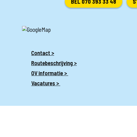
BEL 070 393 33 48
S
Contact >
Routebeschrijving >
OV informatie >
Vacatures >