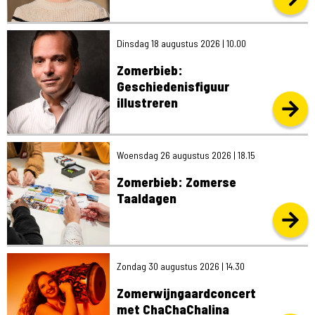
Dinsdag 18 augustus 2026 | 10.00
Zomerbieb:
Geschiedenisfiguur
illustreren
tus 2026 | 18.15
Woensdag 26 augustus 2026 | 18.15
Zomerbieb: Zomerse
Taaldagen
Zondag 30 augustus 2026 | 14.30
Zomerwijngaardconcert
met ChaChaChalina