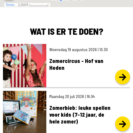
WAT IS ER TE DOEN?
s 2026 | 10.30
Woensdag 19 augustus 2026 | 10.30
Zomercircus - Hof van
Heden
Maandag 20 juli 2026 | 16.04
Zomerbieb: leuke spellen
voor kids (7-12 jaar, de
hele zomer)