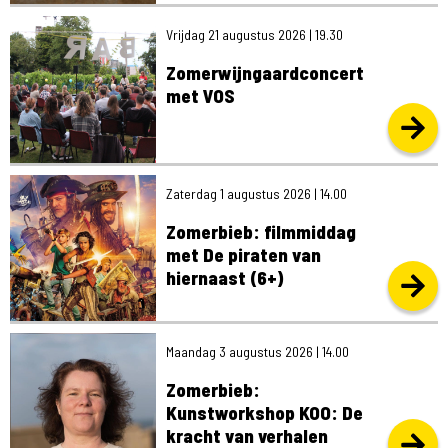
Vrijdag 21 augustus 2026 | 19.30
Z
Zomerwijngaardconcert
met VOS
Zaterdag 1 augustus 2026 | 14.00
Zomerbieb: filmmiddag
met De piraten van
hiernaast (6+)
Maandag 3 augustus 2026 | 14.00
Zomerbieb:
Kunstworkshop KOO: De
kracht van verhalen