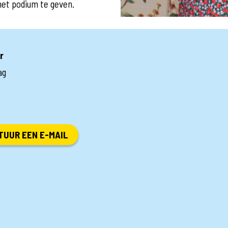
het podium te geven.
r
ag
TUUR EEN E-MAIL