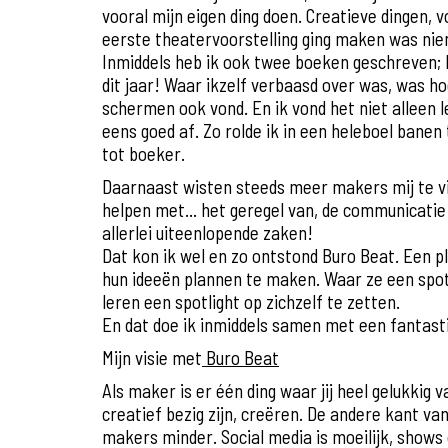
vooral mijn eigen ding doen. Creatieve dingen, v
eerste theatervoorstelling ging maken was ni
Inmiddels heb ik ook twee boeken geschreven; D
dit jaar! Waar ikzelf verbaasd over was, was hoe
schermen ook vond. En ik vond het niet alleen l
eens goed af. Zo rolde ik in een heleboel bane
tot boeker.
Daarnaast wisten steeds meer makers mij te vi
helpen met..
. het geregel van, de communicatie
allerlei uiteenlopende zaken!
Dat kon ik wel en zo ontstond Buro Beat. Een 
hun ideeën plannen te maken. Waar ze een spotl
leren een spotlight op zichzelf te zetten.
En dat doe ik inmiddels samen met een fantast
Mijn visie met
Buro Beat
Als maker is er één ding waar jij heel gelukkig
creatief bezig zijn, creëren. De andere kant van
makers minder. Social media is moeilijk, shows 