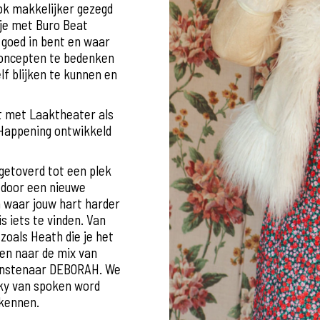
ook makkelijker gezegd
s je met Buro Beat
goed in bent en waar
 concepten te bedenken
elf blijken te kunnen en
t met Laaktheater als
Happening ontwikkeld
getoverd tot een plek
 door een nieuwe
n waar jouw hart harder
s iets te vinden. Van
zoals Heath die je het
ren naar de mix van
kunstenaar DEBORAH. We
Sky van spoken word
 kennen.