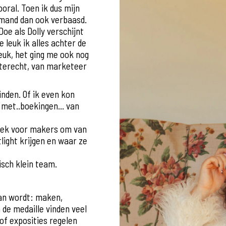
ooral. Toen ik dus mijn
emand dan ook verbaasd.
oe als Dolly verschijnt
 leuk ik alles achter de
euk, het ging me ook nog
n terecht, van marketeer
nden. Of ik even kon
 met..boekingen... van
plek voor makers om van
ight krijgen en waar ze
isch klein team.
 van wordt: maken,
 de medaille vinden veel
of exposities regelen