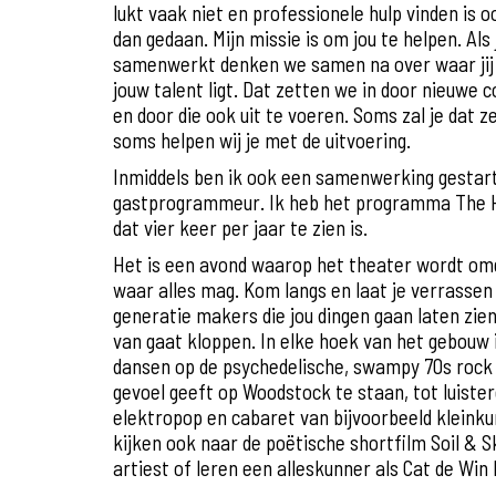
lukt vaak niet en professionele hulp vinden is 
dan gedaan. Mijn missie is om jou te helpen. Al
samenwerkt denken we samen na over waar jij 
jouw talent ligt. Dat zetten we in door nieuwe
en door die ook uit te voeren. Soms zal je dat z
soms helpen wij je met de uitvoering.
Inmiddels ben ik ook een samenwerking gestar
gastprogrammeur. Ik heb het programma The 
dat vier keer per jaar te zien is.
Het is een avond waarop het theater wordt om
waar alles mag. Kom langs en laat je verrassen
generatie makers die jou dingen gaan laten zie
van gaat kloppen. In elke hoek van het gebouw i
dansen op de psychedelische, swampy 70s rock 
gevoel geeft op Woodstock te staan, tot luiste
elektropop en cabaret van bijvoorbeeld klein
kijken ook naar de poëtische shortfilm Soil & 
artiest of leren een alleskunner als Cat de Win