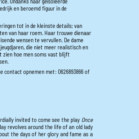
rice. Ondanks haar geïsoleerde
edrijk en beroemd figuur in de
ringen tot in de kleinste details; van
nten van haar roem. Haar trouwe dienaar
leisende wensen te vervullen. De dame
 jeugdjaren, die niet meer realistisch en
t zien hoe men soms vast blijft
nsen.
 je contact opnemen met: 0626893866 of
dially invited to come see the play
Once
y revolves around the life of an old lady
bout the days of her glory and fame as a