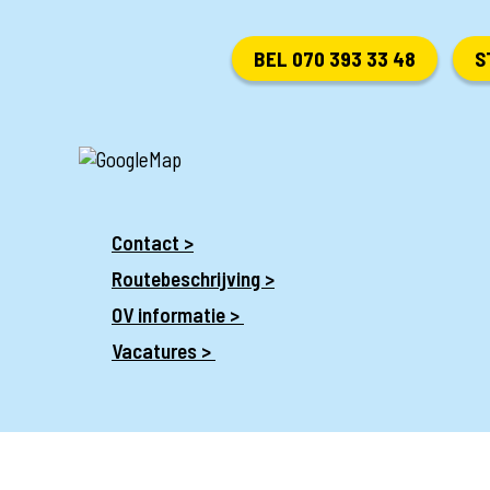
BEL 070 393 33 48
S
Contact >
Routebeschrijving >
OV informatie >
Vacatures >