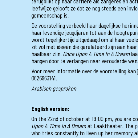
terugblikt op haar carrière als zangeres en act
leefwijze gelooft ze dat ze nog steeds een invlo
gemeenschap is.
De voorstelling verbeeld haar dagelijkse herinne
haar levendige jeugdjaren tot aan de hoogtepu
wordt tegelijkertijd uitgedaagd om al haar vee
zit vol met ideeën die gerelateerd zijn aan haar
haalbaar zijn.
Once Upon A Time In A Dream
laa
hangen door te verlangen naar verouderde we
Voor meer informatie over de voorstelling kan
0626963141.
Arabisch gesproken
English version:
On the 22nd of october at 19:00 pm, you are cor
Upon A Time In A Dream
at Laaktheater. The pla
who tries constantly to liven up her memory a